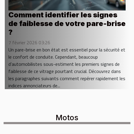
Comment identifier les signes
de faiblesse de votre pare-brise
?
7 février 2026 03:26
Un pare-brise en bon état est essentiel pour la sécurité et
le confort de conduite. Cependant, beaucoup
d’automobilistes sous-estiment les premiers signes de
faiblesse de ce vitrage pourtant crucial. Découvrez dans
les paragraphes suivants comment repérer rapidement les
indices annonciateurs de...
Motos