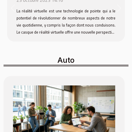
Previous
Next
La réalité virtuelle est une technologie de pointe qui a le
potentiel de révolutionner de nombreux aspects de notre
vie quotidienne, y compris la façon dont nous conduisons.
Le casque de réalité virtuelle offre une nouvelle perspective
sur la conduite, en permettant une immersion totale et une
expérience de conduite sans précédent. Cette technologie
peut à la fois améliorer la sécurité routière et offrir de
Auto
nouvelles possibilités en matière d'entraînement à la
conduite. Alors, êtes-vous prêt à découvrir comment le
casque de réalité virtuelle pourrait changer votre
expérience de conduite ?...