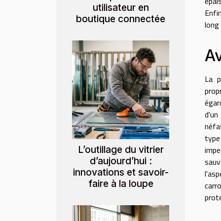
épai
utilisateur en
Enfi
boutique connectée
long
Av
La p
prop
égar
d'un
néfa
type
L’outillage du vitrier
impe
d’aujourd’hui :
sauv
innovations et savoir-
l'as
faire à la loupe
carro
prot