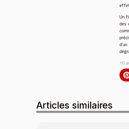
effe
Un f
des 
comm
préc
d'u
dégr
10 a
Articles similaires