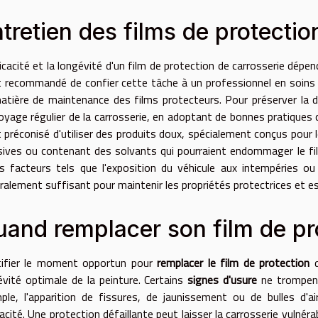
tretien des films de protectio
ficacité et la longévité d'un film de protection de carrosserie dépe
st recommandé de confier cette tâche à un professionnel en soins d
atière de maintenance des films protecteurs. Pour préserver la dur
oyage régulier de la carrosserie, en adoptant de bonnes pratiques 
st préconisé d'utiliser des produits doux, spécialement conçus pour 
sives ou contenant des solvants qui pourraient endommager le film
rs facteurs tels que l'exposition du véhicule aux intempéries o
ralement suffisant pour maintenir les propriétés protectrices et es
and remplacer son film de pr
tifier le moment opportun pour
remplacer le film de protection
d
évité optimale de la peinture. Certains
signes d'usure
ne trompent 
ple, l'apparition de fissures, de jaunissement ou de bulles d'
acité. Une protection défaillante peut laisser la carrosserie vulnér