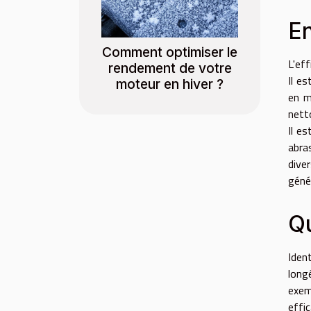
En
Comment optimiser le
L'ef
rendement de votre
Il e
moteur en hiver ?
en m
nett
Il e
abra
dive
géné
Qu
Iden
long
exem
effic