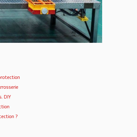
protection
rrosserie
s. DIY
ction
tection ?