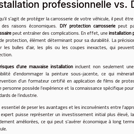
stallation professionnelle vs. 
u'il s'agit de protéger la carrosserie de votre véhicule, il peut êt
 des raisons économiques.
DIY protection carrosserie
peut pa
ssaire
peut entraîner des complications. En effet, une
installation
 de protection, élément déterminant pour sa durabilité. La précision
er les bulles d'air, les plis ou les coupes inexactes, qui peuven
ection.
risques d'une mauvaise installation
incluent non seulement une r
ibilité d'endommager la peinture sous-jacente, ce qui mènera
tervention d'un formateur certifié en application de films de pro
e personne possède l'expérience et la connaissance spécifique pour a
ards de l’industrie.
t essentiel de peser les avantages et les inconvénients entre l'appr
 expert puisse représenter un investissement initial plus élevé, l
dement améliorées, ce qui peut s'avérer économique à long terme,
ule.