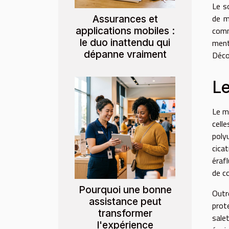
Le s
de m
Assurances et
applications mobiles :
comm
le duo inattendu qui
ment
dépanne vraiment
Décou
Le
Le m
cell
poly
cica
éraf
de c
Pourquoi une bonne
Outr
assistance peut
prot
transformer
sale
l'expérience