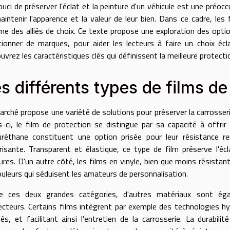
ouci de préserver l'éclat et la peinture d'un véhicule est une préoc
aintenir l'apparence et la valeur de leur bien. Dans ce cadre, les
e des alliés de choix. Ce texte propose une exploration des optio
ionner de marques, pour aider les lecteurs à faire un choix écl
vrez les caractéristiques clés qui définissent la meilleure protecti
s différents types de films de
arché propose une variété de solutions pour préserver la carrosser
es-ci, le film de protection se distingue par sa capacité à offrir 
uréthane constituent une option prisée pour leur résistance r
trisante. Transparent et élastique, ce type de film préserve l'éc
lures. D'un autre côté, les films en vinyle, bien que moins résistan
ouleurs qui séduisent les amateurs de personnalisation.
e ces deux grandes catégories, d'autres matériaux sont éga
ecteurs. Certains films intègrent par exemple des technologies h
tés, et facilitant ainsi l'entretien de la carrosserie. La durabil