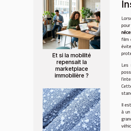
In
Lorsq
pour
néce
film
évit
prot
Et si la mobilité
repensait la
Les
marketplace
poss
immobilière ?
l'in
Cett
stand
Il es
à un
gran
véhic