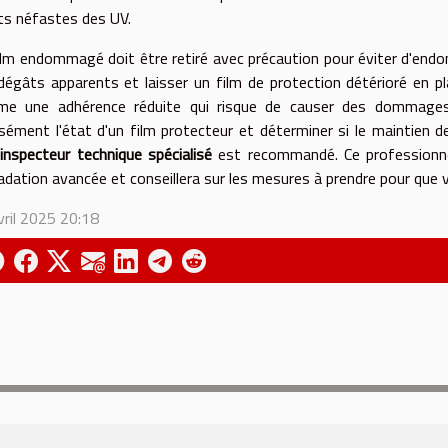
ts néfastes des UV.
ilm endommagé doit être retiré avec précaution pour éviter d'endo
dégâts apparents et laisser un film de protection détérioré en 
e une adhérence réduite qui risque de causer des dommages lo
isément l'état d'un film protecteur et déterminer si le maintien d
n
inspecteur technique spécialisé
est recommandé. Ce professionnel
adation avancée et conseillera sur les mesures à prendre pour que v
vril 2025 20:18