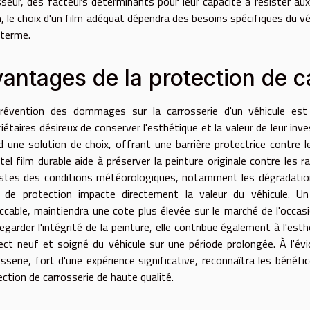
sseur, des facteurs déterminants pour leur capacité à résister au
n, le choix d'un film adéquat dépendra des besoins spécifiques du v
 terme.
antages de la protection de c
révention des dommages sur la carrosserie d'un véhicule es
riétaires désireux de conserver l'esthétique et la valeur de leur in
d une solution de choix, offrant une barrière protectrice contre le
 tel film durable aide à préserver la peinture originale contre les 
stes des conditions météorologiques, notamment les dégradations l
 de protection impacte directement la valeur du véhicule. Un
ccable, maintiendra une cote plus élevée sur le marché de l'occas
egarder l'intégrité de la peinture, elle contribue également à l'est
pect neuf et soigné du véhicule sur une période prolongée. À l'évi
sserie, fort d'une expérience significative, reconnaîtra les bénéfic
ection de carrosserie de haute qualité.